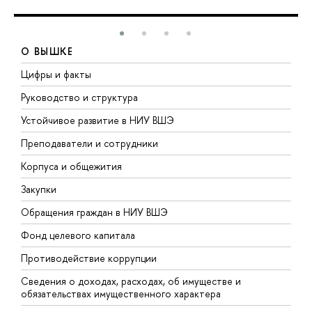
О ВЫШКЕ
Цифры и факты
Л
Руководство и структура
Д
Устойчивое развитие в НИУ ВШЭ
О
Преподаватели и сотрудники
П
Корпуса и общежития
В
Закупки
П
Обращения граждан в НИУ ВШЭ
А
Фонд целевого капитала
Д
Противодействие коррупции
Ц
Сведения о доходах, расходах, об имуществе и
Б
обязательствах имущественного характера
О