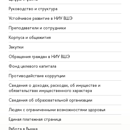
Руководство и структура
Д
Устойчивое развитие в НИУ ВШЭ
О
Преподаватели и сотрудники
П
Корпуса и общежития
ы
Закупки
П
Обращения граждан в НИУ ВШЭ
А
Фонд целевого капитала
Д
Противодействие коррупции
Ц
Сведения о доходах, расходах, об имуществе и
Б
обязательствах имущественного характера
О
Сведения об образовательной организации
О
Людям с ограниченными возможностями здоровья
Единая платежная страница
Работа в Вышке