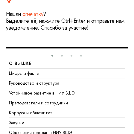
Нашли
опечатку
?
Выделите её, нажмите Ctrl+Enter и отправьте нам
уведомление. Спасибо за участие!
О ВЫШКЕ
Цифры и факты
Л
Руководство и структура
Д
Устойчивое развитие в НИУ ВШЭ
О
Преподаватели и сотрудники
П
Корпуса и общежития
В
Закупки
П
Обращения граждан в НИУ ВШЭ
А