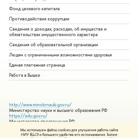
Фонд целевого капитала
Д
Противодействие коррупции
Ц
Сведения о доходах, расходах, об имуществе и
Б
обязательствах имущественного характера
О
Сведения об образовательной организации
О
Людям с ограниченными возможностями здоровья
Единая платежная страница
Работа в Вышке
http://www.minobrnauki.gov.ru/
Министерство науки и высшего образования РФ
https://edu.gov.ru/
Министерство просвещения РФ
https://elearning.hse.ru/mooc
Мы используем файлы cookies для улучшения работы сайта
Массовые открытые онлайн-курсы
НИУ ВШЭ и большего удобства его использования. Более