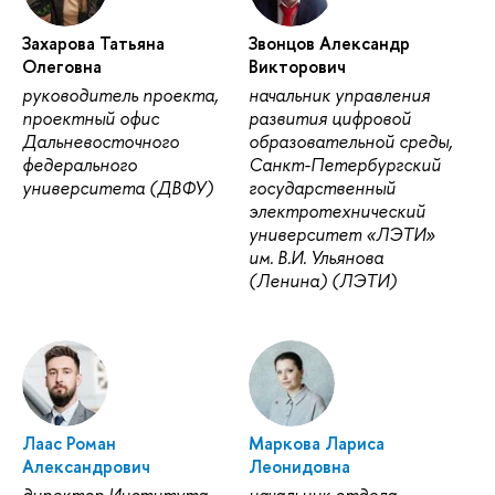
Захарова Татьяна
Звонцов Александр
Олеговна
Викторович
руководитель проекта,
начальник управления
проектный офис
развития цифровой
Дальневосточного
образовательной среды,
федерального
Санкт-Петербургский
университета (ДВФУ)
государственный
электротехнический
университет «ЛЭТИ»
им. В.И. Ульянова
(Ленина) (ЛЭТИ)
Лаас Роман
Маркова Лариса
Александрович
Леонидовна
директор Института
начальник отдела