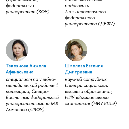
федеральный
педагогики
университет (КФУ)
Дальневосточного
федерального
университета (ДВФУ)
Текеянова Анжела
Шмелева Евгения
Афанасьевна
Дмитриевна
специалист по учебно-
научный сотрудник
методической работе 1
Центра социологии
категории, Северо-
высшего образования,
Восточный федеральный
НИУ «Высшая школа
университет имени М.К.
экономики» (НИУ ВШЭ)
Аммосова (СВФУ)