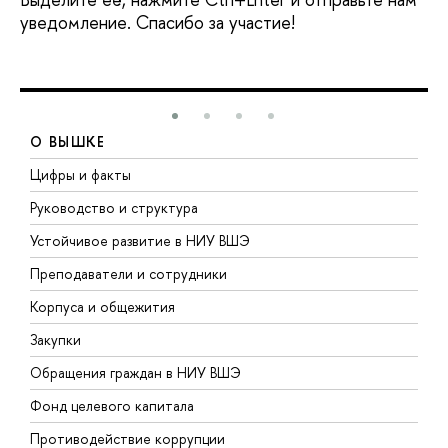
уведомление. Спасибо за участие!
О ВЫШКЕ
Цифры и факты
Л
Руководство и структура
Д
Устойчивое развитие в НИУ ВШЭ
О
Преподаватели и сотрудники
П
Корпуса и общежития
В
Закупки
П
Обращения граждан в НИУ ВШЭ
А
Фонд целевого капитала
Д
Противодействие коррупции
Ц