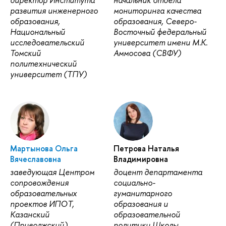
развития инженерного
мониторинга качества
образования,
образования, Северо-
Национальный
Восточный федеральный
исследовательский
университет имени М.К.
Томский
Аммосова (СВФУ)
политехнический
университет (ТПУ)
Мартынова Ольга
Петрова Наталья
Вячеславовна
Владимировна
заведующая Центром
доцент департамента
сопровождения
социально-
образовательных
гуманитарного
проектов ИПОТ,
образования и
Казанский
образовательной
(Приволжский)
политики Школы