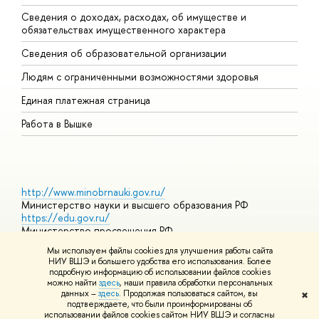
Сведения о доходах, расходах, об имуществе и
Б
обязательствах имущественного характера
О
Сведения об образовательной организации
О
Людям с ограниченными возможностями здоровья
Единая платежная страница
Работа в Вышке
http://www.minobrnauki.gov.ru/
Министерство науки и высшего образования РФ
https://edu.gov.ru/
Министерство просвещения РФ
https://elearning.hse.ru/mooc
Мы используем файлы cookies для улучшения работы сайта
Массовые открытые онлайн-курсы
НИУ ВШЭ и большего удобства его использования. Более
подробную информацию об использовании файлов cookies
можно найти
здесь
, наши правила обработки персональных
данных –
здесь
. Продолжая пользоваться сайтом, вы
✖
© НИУ ВШЭ 1993–2026
Адреса и контакты
Условия
подтверждаете, что были проинформированы об
использования материалов
Политика конфиденциальности
Карта
использовании файлов cookies сайтом НИУ ВШЭ и согласны