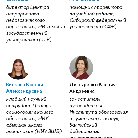
директор Центра
помощник проректора
непрерывного
по учебной работе,
педагогического
Сибирский федеральный
образования, НИ Томский
университет (СФУ)
государственный
университет (ТГУ)
Вилкова Ксения
Дегтяренко Ксения
Александровна
Андреевна
младший научный
заместитель
сотрудник Центра
руководителя
социологии высшего
Института образования
образования, НИУ
и гуманитарных наук,
«Высшая школа
Балтийский
экономики» (НИУ ВШЭ)
федеральный
университет имени