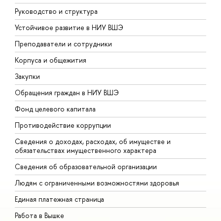
Руководство и структура
Д
Устойчивое развитие в НИУ ВШЭ
О
Преподаватели и сотрудники
П
Корпуса и общежития
В
Закупки
П
Обращения граждан в НИУ ВШЭ
А
Фонд целевого капитала
Д
Противодействие коррупции
Ц
Сведения о доходах, расходах, об имуществе и
Б
обязательствах имущественного характера
О
Сведения об образовательной организации
О
Людям с ограниченными возможностями здоровья
Единая платежная страница
Работа в Вышке