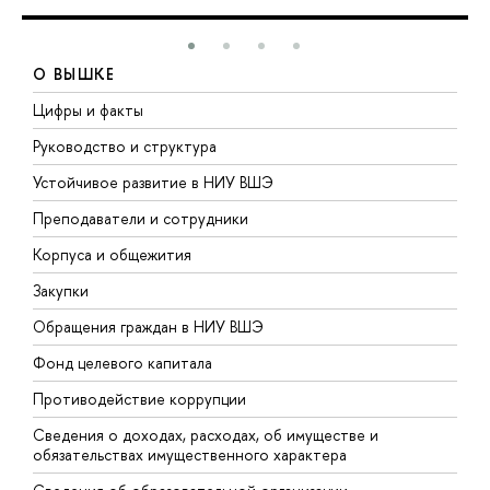
О ВЫШКЕ
Цифры и факты
Л
Руководство и структура
Д
Устойчивое развитие в НИУ ВШЭ
О
Преподаватели и сотрудники
П
Корпуса и общежития
В
Закупки
П
Обращения граждан в НИУ ВШЭ
А
Фонд целевого капитала
Д
Противодействие коррупции
Ц
Сведения о доходах, расходах, об имуществе и
Б
обязательствах имущественного характера
О