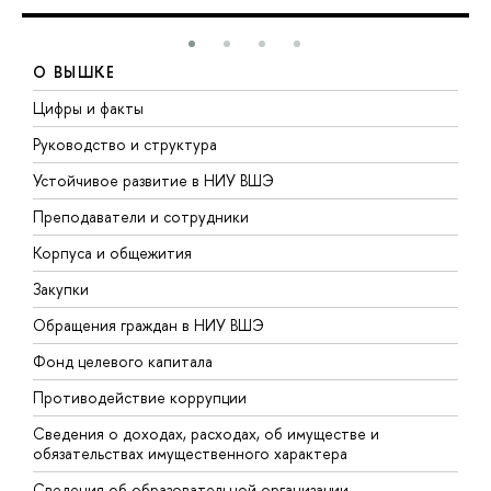
О ВЫШКЕ
Цифры и факты
Л
Руководство и структура
Д
Устойчивое развитие в НИУ ВШЭ
О
Преподаватели и сотрудники
П
Корпуса и общежития
В
Закупки
П
Обращения граждан в НИУ ВШЭ
А
Фонд целевого капитала
Д
Противодействие коррупции
Ц
Сведения о доходах, расходах, об имуществе и
Б
обязательствах имущественного характера
О
Сведения об образовательной организации