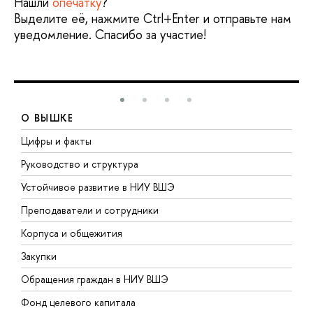
Нашли
опечатку
?
Выделите её, нажмите Ctrl+Enter и отправьте нам
уведомление. Спасибо за участие!
О ВЫШКЕ
Цифры и факты
Л
Руководство и структура
Д
Устойчивое развитие в НИУ ВШЭ
О
Преподаватели и сотрудники
П
Корпуса и общежития
В
Закупки
П
Обращения граждан в НИУ ВШЭ
А
Фонд целевого капитала
Д