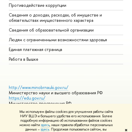
Противодействие коррупции
Ц
Сведения о доходах, расходах, об имуществе и
Б
обязательствах имущественного характера
О
Сведения об образовательной организации
О
Людям с ограниченными возможностями здоровья
Единая платежная страница
Работа в Вышке
http://www.minobrnauki.gov.ru/
Министерство науки и высшего образования РФ
https://edu.gov.ru/
Министерство просвещения РФ
https://elearning.hse.ru/mooc
Мы используем файлы cookies для улучшения работы сайта
Массовые открытые онлайн-курсы
НИУ ВШЭ и большего удобства его использования. Более
подробную информацию об использовании файлов cookies
можно найти
здесь
, наши правила обработки персональных
данных –
здесь
. Продолжая пользоваться сайтом, вы
✖
© НИУ ВШЭ 1993–2026
Адреса и контакты
Условия