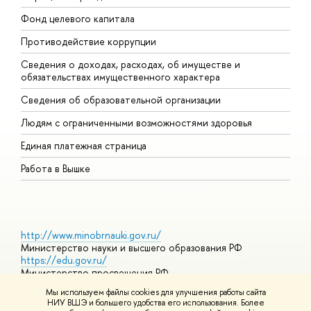
Фонд целевого капитала
Д
Противодействие коррупции
Ц
Сведения о доходах, расходах, об имуществе и
Б
обязательствах имущественного характера
О
Сведения об образовательной организации
О
Людям с ограниченными возможностями здоровья
Единая платежная страница
Работа в Вышке
http://www.minobrnauki.gov.ru/
Министерство науки и высшего образования РФ
https://edu.gov.ru/
Министерство просвещения РФ
https://elearning.hse.ru/mooc
Мы используем файлы cookies для улучшения работы сайта
Массовые открытые онлайн-курсы
НИУ ВШЭ и большего удобства его использования. Более