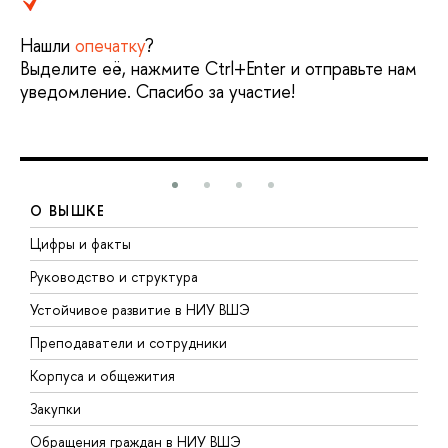
Нашли
опечатку
?
Выделите её, нажмите Ctrl+Enter и отправьте нам
уведомление. Спасибо за участие!
О ВЫШКЕ
Цифры и факты
Л
Руководство и структура
Д
Устойчивое развитие в НИУ ВШЭ
О
Преподаватели и сотрудники
П
Корпуса и общежития
В
Закупки
П
Обращения граждан в НИУ ВШЭ
А