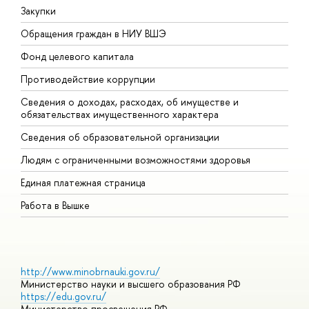
Закупки
П
Обращения граждан в НИУ ВШЭ
А
Фонд целевого капитала
Д
Противодействие коррупции
Ц
Сведения о доходах, расходах, об имуществе и
Б
обязательствах имущественного характера
О
Сведения об образовательной организации
О
Людям с ограниченными возможностями здоровья
Единая платежная страница
Работа в Вышке
http://www.minobrnauki.gov.ru/
Министерство науки и высшего образования РФ
https://edu.gov.ru/
Министерство просвещения РФ