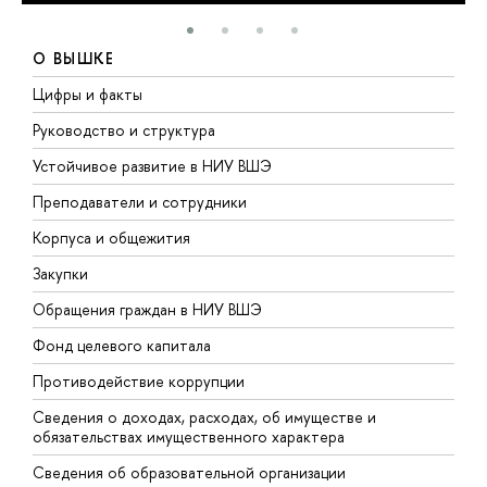
О ВЫШКЕ
Цифры и факты
Л
Руководство и структура
Д
Устойчивое развитие в НИУ ВШЭ
О
Преподаватели и сотрудники
П
Корпуса и общежития
В
Закупки
П
Обращения граждан в НИУ ВШЭ
А
Фонд целевого капитала
Д
Противодействие коррупции
Ц
Сведения о доходах, расходах, об имуществе и
Б
обязательствах имущественного характера
О
Сведения об образовательной организации