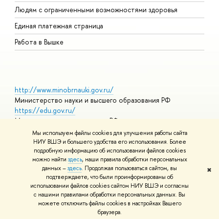
О
Людям с ограниченными возможностями здоровья
Единая платежная страница
Работа в Вышке
http://www.minobrnauki.gov.ru/
Министерство науки и высшего образования РФ
https://edu.gov.ru/
Министерство просвещения РФ
https://elearning.hse.ru/mooc
Мы используем файлы cookies для улучшения работы сайта
Массовые открытые онлайн-курсы
НИУ ВШЭ и большего удобства его использования. Более
подробную информацию об использовании файлов cookies
можно найти
здесь
, наши правила обработки персональных
данных –
здесь
. Продолжая пользоваться сайтом, вы
✖
© НИУ ВШЭ 1993–2026
Адреса и контакты
Условия
подтверждаете, что были проинформированы об
использования материалов
Политика конфиденциальности
Карта
использовании файлов cookies сайтом НИУ ВШЭ и согласны
сайта
с нашими правилами обработки персональных данных. Вы
Шрифты HSE Sans и HSE Slab разработаны в
Школе дизайна НИУ
можете отключить файлы cookies в настройках Вашего
ВШЭ
браузера.
Редактору