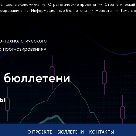
ая школа экономики»
Стратегические проекты
Стратегический 
озирования»
Информационные бюллетени
Новости
Тема «н
о-технологического
о прогнозирования»
 бюллетени
ры
О ПРОЕКТЕ
БЮЛЛЕТЕНИ
КОНТАКТЫ