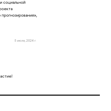
 и социальной
роекта
 прогнозирования»,
5 июля, 2024 г.
частие!