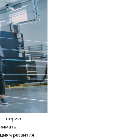
 — серию
инимать
циям развития