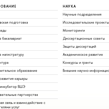
ЗОВАНИЕ
НАУКА
Научные подразделения
вская подготовка
Исследовательские проекты
иады
Мониторинги
в бакалавриат
Диссертационные советы
Защиты диссертаций
в магистратуру
Академическое развитие
нтура
Конкурсы и гранты
ительное образование
Внешние научно-информаци
развития карьеры
-инкубатор ВШЭ
вательные партнерства
ая связь и взаимодействие с
телями услуг