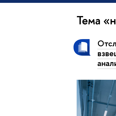
Тема «
Отсл
взве
анал