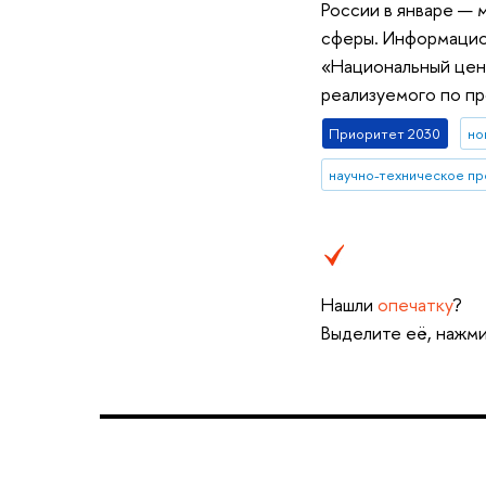
России в январе — 
сферы. Информацио
«Национальный цен
реализуемого по п
Приоритет 2030
но
научно-техническое п
Нашли
опечатку
?
Выделите её, нажми