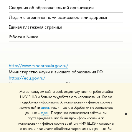
О
Сведения об образовательной организации
О
Людям с ограниченными возможностями здоровья
Единая платежная страница
Работа в Вышке
http://www.minobrnauki.gov.ru/
Министерство науки и высшего образования РФ
https://edu.gov.ru/
Министерство просвещения РФ
https://elearning.hse.ru/mooc
Мы используем файлы cookies для улучшения работы сайта
Массовые открытые онлайн-курсы
НИУ ВШЭ и большего удобства его использования. Более
подробную информацию об использовании файлов cookies
можно найти
здесь
, наши правила обработки персональных
данных –
здесь
. Продолжая пользоваться сайтом, вы
✖
© НИУ ВШЭ 1993–2026
Адреса и контакты
Условия
подтверждаете, что были проинформированы об
использования материалов
Политика конфиденциальности
Карта
использовании файлов cookies сайтом НИУ ВШЭ и согласны
сайта
с нашими правилами обработки персональных данных. Вы
Шрифты HSE Sans и HSE Slab разработаны в
Школе дизайна НИУ