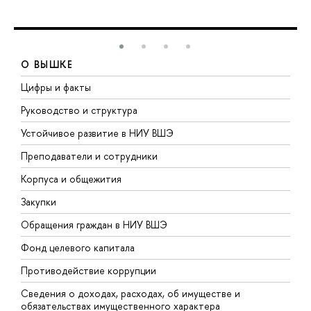
О ВЫШКЕ
Цифры и факты
Л
Руководство и структура
Д
Устойчивое развитие в НИУ ВШЭ
О
Преподаватели и сотрудники
П
Корпуса и общежития
В
Закупки
П
Обращения граждан в НИУ ВШЭ
А
Фонд целевого капитала
Д
Противодействие коррупции
Ц
Сведения о доходах, расходах, об имуществе и
Б
обязательствах имущественного характера