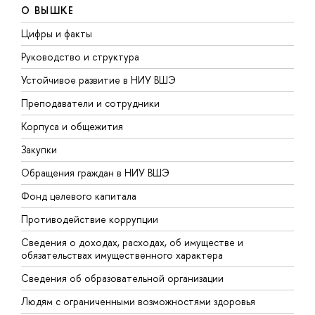
О ВЫШКЕ
Цифры и факты
Л
Руководство и структура
Д
Устойчивое развитие в НИУ ВШЭ
О
Преподаватели и сотрудники
П
Корпуса и общежития
В
Закупки
П
Обращения граждан в НИУ ВШЭ
А
Фонд целевого капитала
Д
Противодействие коррупции
Ц
Сведения о доходах, расходах, об имуществе и
Б
обязательствах имущественного характера
О
Сведения об образовательной организации
О
Людям с ограниченными возможностями здоровья